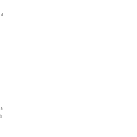
al
la
di