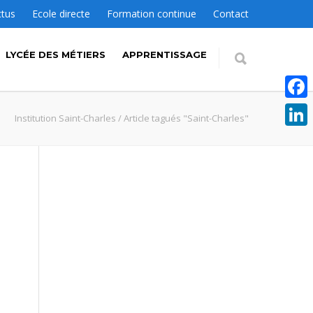
ctus
Ecole directe
Formation continue
Contact
LYCÉE DES MÉTIERS
APPRENTISSAGE
Faceb
Institution Saint-Charles
/
Article tagués "Saint-Charles"
Linke