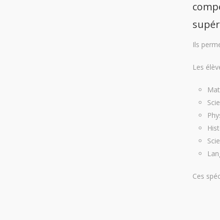
compé
supéri
Ils perm
Les élève
Mat
Scie
Phy
His
Sci
Lang
Ces spéc