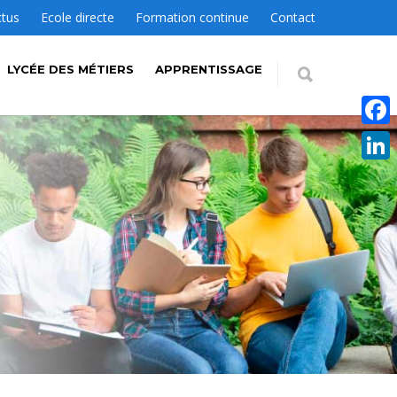
ctus
Ecole directe
Formation continue
Contact
LYCÉE DES MÉTIERS
APPRENTISSAGE
Faceb
Linke