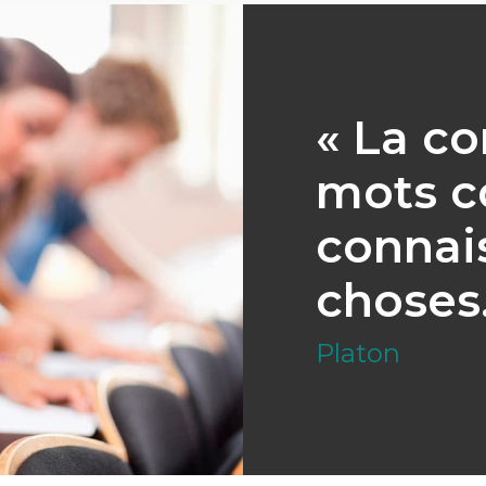
« La c
mots c
connai
choses.
Platon