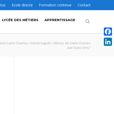
ctus
Ecole directe
Formation continue
Contact
LYCÉE DES MÉTIERS
APPRENTISSAGE
Faceb
ution Saint-Charles
/
Article tagués "élèves de Saint-Charles
aux Etats-Unis"
Linke