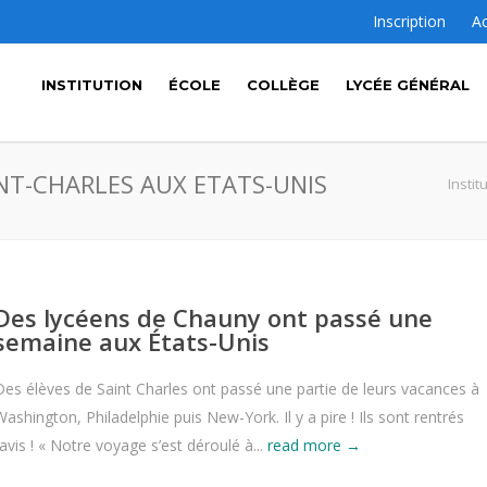
Inscription
A
INSTITUTION
ÉCOLE
COLLÈGE
LYCÉE GÉNÉRAL
INT-CHARLES AUX ETATS-UNIS
Instit
Des lycéens de Chauny ont passé une
semaine aux États-Unis
Des élèves de Saint Charles ont passé une partie de leurs vacances à
Washington, Philadelphie puis New-York. Il y a pire ! Ils sont rentrés
ravis ! « Notre voyage s’est déroulé à...
read more →