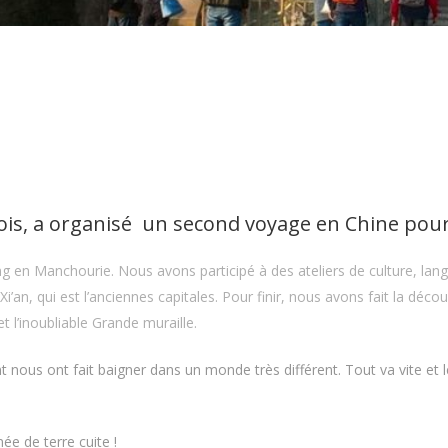
s, a organisé un second voyage en Chine pour 
g en Manchourie. Nous avons participé à des ateliers de culture, langue
é Xi’an, qui est l’anciennes capitales. Pour finir, nous avons fait la déc
et l’inoubliable Grande muraille.
t nous ont fait baigner dans un monde très différent. Tout va vite et l
mée de terre cuite !