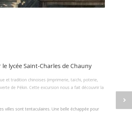
le lycée Saint-Charles de Chauny
 et tradition chinoises (imprimerie, taïchi, poterie,
ouverte de Pékin. Cette excursion nous a fait découvrir la
es villes sont tentaculaires. Une belle échappée pour