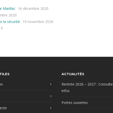
e Marillac
16 décembre 2020
mbre 2020
e la sécurité
19 novembre 2020
19
TILES
ACTUALITÉS
on
Rentrée 2026 – 2027 : Consulte
infos
Portes ouvertes
recte