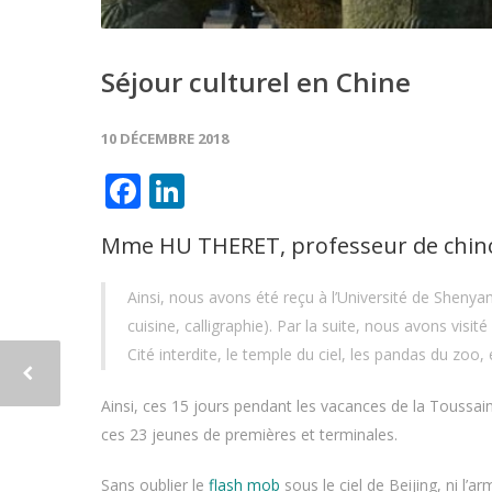
Séjour culturel en Chine
10 DÉCEMBRE 2018
Facebook
LinkedIn
Mme HU THERET, professeur de chinoi
Ainsi, nous avons été reçu à l’Université de Shenyan
cuisine, calligraphie). Par la suite, nous avons visit
Cité interdite, le temple du ciel, les pandas du zoo, 
Ainsi, ces 15 jours pendant les vacances de la Toussain
ces 23 jeunes de premières et terminales.
Sans oublier le
flash mob
sous le ciel de Beijing, ni l’ar