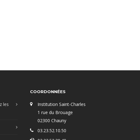
COORDONNÉES
z les
Institution Saint-Charles
1 rue du Brouage
02300 Chauny
03.23.52.10.50