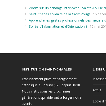
Zoom sur un échange inter-lycée : Sainte-Louise d
Saint-Charles solidaire de la Croix Rouge
15 déce
Apprendre les gestes professionnels des métiers d
Soirée d’Information et d’Orientation 🚦
16 mai 20
INSTITUTION SAINT-CHARLES
LIENS U
Établissement privé d’enseignement
Inscripti
catholique à Chauny (02), depuis 1838.
Actus
Nous instruisons les prochaines
générations qui aideront à forger notre
Ecole di
avenir.