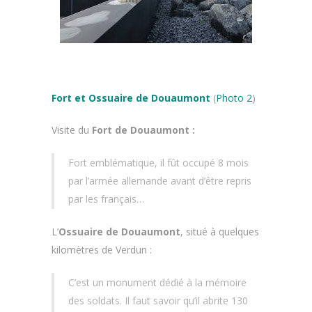
Fort et Ossuaire de Douaumont
(
Photo 2
)
Visite du
Fort de Douaumont :
Fort emblématique, il fût occupé 8 mois
par l’armée allemande avant d’être repris
par les français…
L’
Ossuaire de Douaumont
, situé à quelques
kilomètres de Verdun :
C’est un monument dédié à la mémoire
des soldats. Il faut savoir qu’il abrite 130