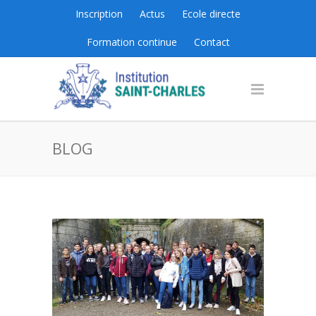
Inscription
Actus
Ecole directe
Formation continue
Contact
BLOG