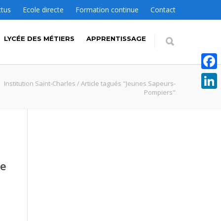
ctus
Ecole directe
Formation continue
Contact
LYCÉE DES MÉTIERS
APPRENTISSAGE
Faceb
Institution Saint-Charles
/
Article tagués "Jeunes Sapeurs-
Pompiers"
Linke
ne