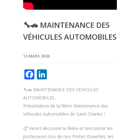
🔧🚗 MAINTENANCE DES
VÉHICULES AUTOMOBILES
12 MARS 2020
Facebook
LinkedIn
🔧
🚗
MAINTENANCE DES VÉHICULES
AUTOMOBILES
Présentation de la filière Maintenance des
Véhicules Automobiles de Saint-Charles !
📋
Venez découvrir la filière et rencontrer les
professeurs lors de nos Portes Ouvertes, les