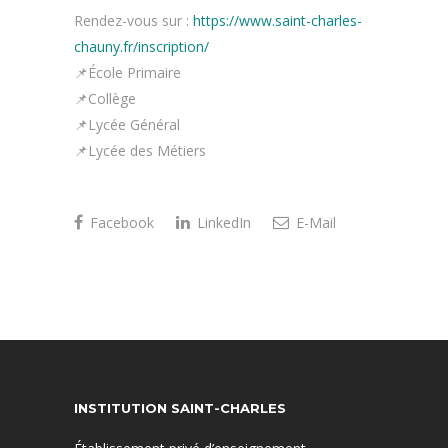
Rendez-vous sur :
https://www.saint-charles-
chauny.fr/inscription/
📌
École Primaire
📌
Collège
📌
Lycée Général
📌
Lycée des Métiers
Facebook
LinkedIn
E-Mail
INSTITUTION SAINT-CHARLES